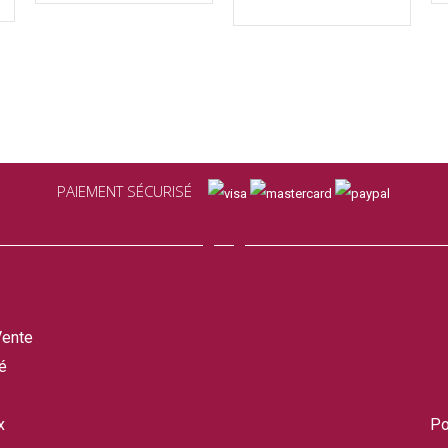
PAIEMENT SÉCURISÉ
Vente
é
x
Po