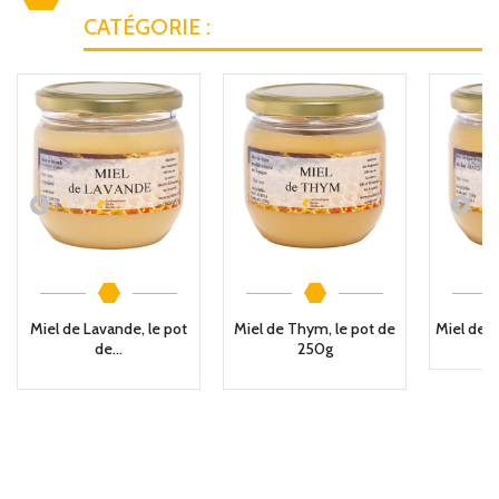
CATÉGORIE :
Miel de Lavande, le pot
Miel de Thym, le pot de
Miel de Fl
de...
250g