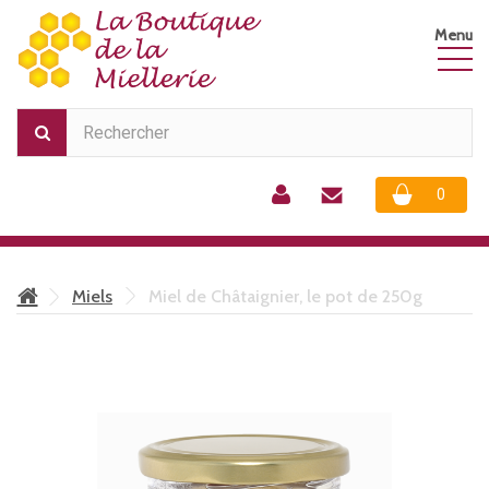
Menu
0
Produit
Produit
Miels
Miel de Châtaignier, le pot de 250g
0
Produit