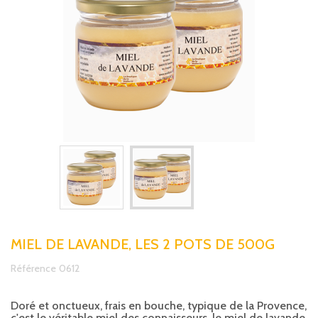
MIEL DE LAVANDE, LES 2 POTS DE 500G
Référence
0612
Doré et onctueux, frais en bouche, typique de la Provence,
c'est le véritable miel des connaisseurs. le miel de lavande