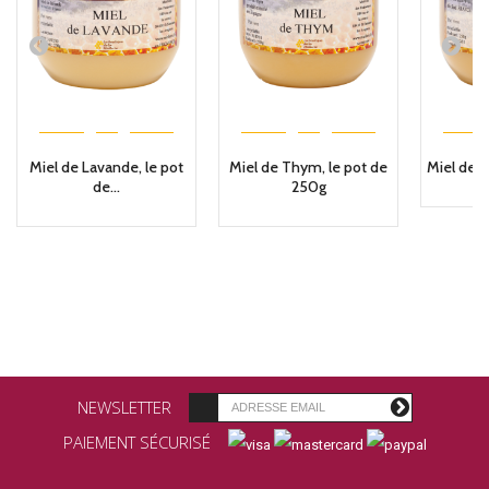
Miel de Lavande, le pot
Miel de Thym, le pot de
Miel de Fl
de...
250g
NEWSLETTER
PAIEMENT SÉCURISÉ