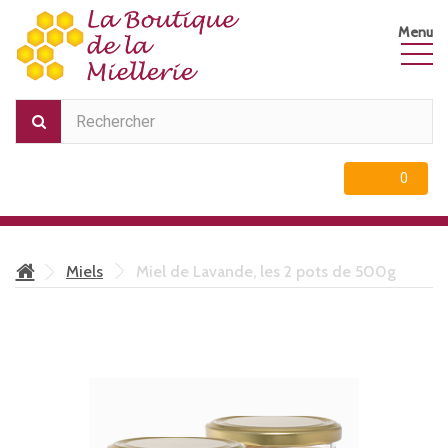
Menu
0
Produit
Produit
Miels
Miel de Lavande, les 2 pots de 500g
0
Produit