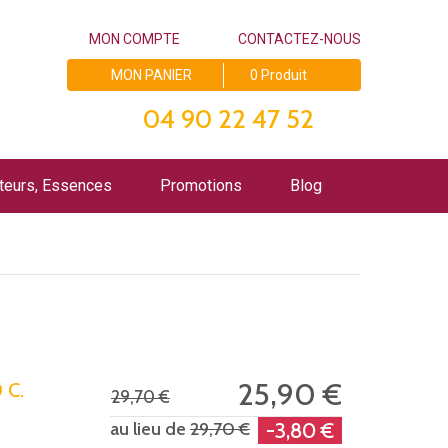
MON COMPTE
CONTACTEZ-NOUS
MON PANIER
0 Produit
04 90 22 47 52
teurs, Essences
Promotions
Blog
25,90 €
 C.
29,70 €
au lieu de
29,70 €
-3,80 €